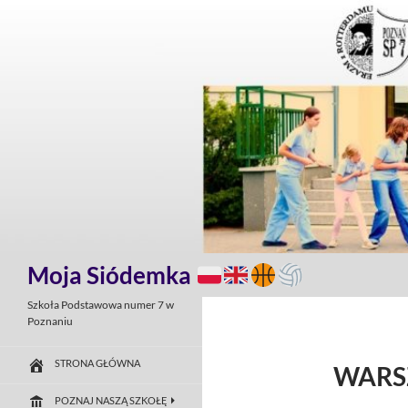
Przejdź
do
treści
Szukaj
Moja Siódemka
Szkoła Podstawowa numer 7 w
Poznaniu
STRONA GŁÓWNA
WARS
POZNAJ NASZĄ SZKOŁĘ