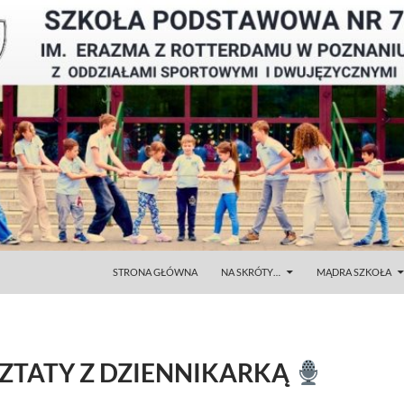
STRONA GŁÓWNA
NA SKRÓTY…
MĄDRA SZKOŁA
ZTATY Z DZIENNIKARKĄ