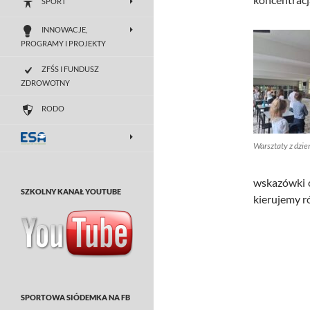
SPORT
INNOWACJE,
PROGRAMY I PROJEKTY
ZFŚS I FUNDUSZ
ZDROWOTNY
RODO
Warsztaty z dzie
wskazówki o
SZKOLNY KANAŁ YOUTUBE
kierujemy r
SPORTOWA SIÓDEMKA NA FB