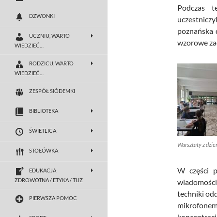
Podczas t
DZWONKI
uczestnic
poznańska d
UCZNIU, WARTO
wzorowe zac
WIEDZIEĆ…
RODZICU, WARTO
WIEDZIEĆ…
ZESPÓŁ SIÓDEMKI
BIBLIOTEKA
ŚWIETLICA
Warsztaty z dzie
STOŁÓWKA
W części p
EDUKACJA
ZDROWOTNA / ETYKA / TUZ
wiadomości 
techniki o
PIERWSZA POMOC
mikrofonem
koncentracj