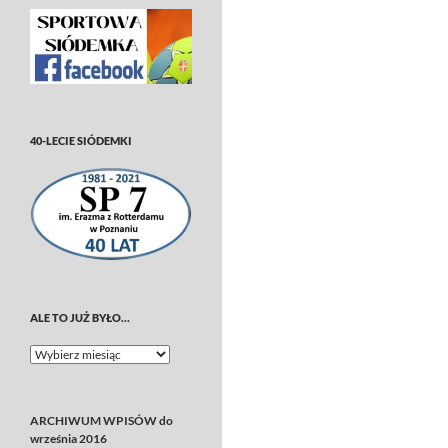
40-LECIE SIÓDEMKI
ALE TO JUŻ BYŁO…
Ale
to
już
było…
ARCHIWUM WPISÓW do
września 2016