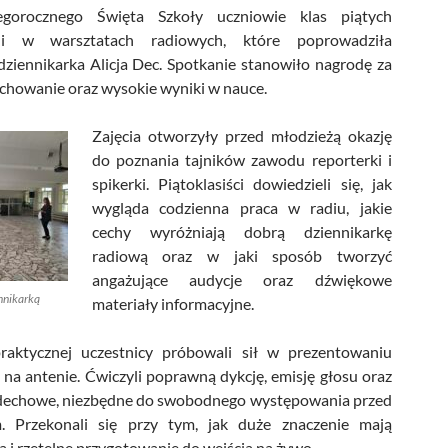
egorocznego Święta Szkoły uczniowie klas piątych
zyli w warsztatach radiowych, które poprowadziła
ziennikarka Alicja Dec. Spotkanie stanowiło nagrodę za
howanie oraz wysokie wyniki w nauce.
Zajęcia otworzyły przed młodzieżą okazję
do poznania tajników zawodu reporterki i
spikerki. Piątoklasiści dowiedzieli się, jak
wygląda codzienna praca w radiu, jakie
cechy wyróżniają dobrą dziennikarkę
radiową oraz w jaki sposób tworzyć
angażujące audycje oraz dźwiękowe
nnikarką
materiały informacyjne.
raktycznej uczestnicy próbowali sił w prezentowaniu
na antenie. Ćwiczyli poprawną dykcję, emisję głosu oraz
ddechowe, niezbędne do swobodnego występowania przed
. Przekonali się przy tym, jak duże znaczenie mają
a i rzetelne przygotowanie do wejścia na żywo.