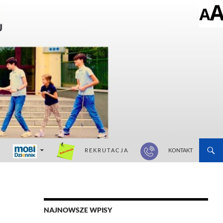
R E K R U T A C J A
KONTAKT
NAJNOWSZE WPISY