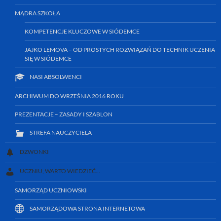
MĄDRA SZKOŁA
KOMPETENCJE KLUCZOWE W SIÓDEMCE
JAJKO LEMOVA – OD PROSTYCH ROZWIĄZAŃ DO TECHNIK UCZENIA
SIĘ W SIÓDEMCE
NASI ABSOLWENCI
ARCHIWUM DO WRZEŚNIA 2016 ROKU
PREZENTACJE – ZASADY I SZABLON
STREFA NAUCZYCIELA
DZWONKI
UCZNIU, WARTO WIEDZIEĆ…
SAMORZĄD UCZNIOWSKI
SAMORZĄDOWA STRONA INTERNETOWA