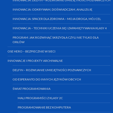
INNOWACJA: DELFIN – ROZWIJANIE UMIEJĘTNOŚCI POZNAWCZYCH
INNOWACJA: ODKRYWAM, DOŚWIADCZAM, ANALIZUJĘ
INNOWACJA: SPACER DLA ZDROWIA – MOJA DROGA, MÓJ CEL
INNOWACJA – TECHNIKI UCZENIA SIĘ I ZAPAMIĘTYWANIA KLASY 4
PROGRAM: JAK ROZWINĄĆ SKRZYDŁA CZYLI NIE TYLKO DLA
ORŁÓW
OSE HERO – BEZPIECZNIE W SIECI
INNOWACJE I PROJEKTY ARCHIWALNE
DELFIN – ROZWIJANIE UMIEJĘTNOŚCI POZNAWCZYCH
OD ESPERANTO DO INNYCH JĘZYKÓW OBCYCH
ŚWIAT PROGRAMOWANIA
MALI PROGRAMIŚCI Z KLASY 2C
PROGRAMOWANIE BEZ KOMPUTERA