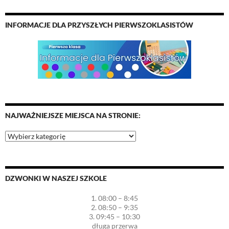
INFORMACJE DLA PRZYSZŁYCH PIERWSZOKLASISTÓW
NAJWAŻNIEJSZE MIEJSCA NA STRONIE:
Najważniejsze
miejsca
na
stronie:
DZWONKI W NASZEJ SZKOLE
1. 08:00 – 8:45
2. 08:50 – 9:35
3. 09:45 – 10:30
długa przerwa