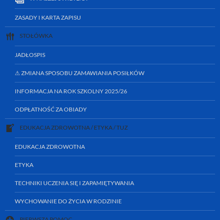
ZASADY I KARTA ZAPISU
STOŁÓWKA
JADŁOSPIS
⚠ ZMIANA SPOSOBU ZAMAWIANIA POSIŁKÓW
INFORMACJA NA ROK SZKOLNY 2025/26
ODPŁATNOŚĆ ZA OBIADY
EDUKACJA ZDROWOTNA / ETYKA / TUZ
EDUKACJA ZDROWOTNA
ETYKA
TECHNIKI UCZENIA SIĘ I ZAPAMIĘTYWANIA
WYCHOWANIE DO ŻYCIA W RODZINIE
PIERWSZA POMOC