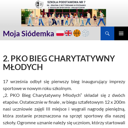
Przejdź
do
treści
Szukaj
Moja Siódemka
MENU
GŁÓWN
2. PKO BIEG CHARYTATYWNY
MŁODYCH
17 września odbył się pierwszy bieg inaugurujący imprezy
sportowe w nowym roku szkolnym.
„2. PKO Bieg Charytatywny Młodych” składał się z dwóch
etapów. Ostatecznie w finale , w biegu sztafetowym 12 x 200m
nasi uczniowie zajęli III miejsce i wygrali nagrodę pieniężną,
która zostanie przeznaczona na sprzęt sportowy dla naszej
szkoły. Ogromne uznanie należy się uczniom, którzy startowali