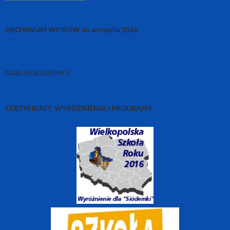
to
już
było…
ARCHIWUM WPISÓW do września 2016
---
NASI ABSOLWENCI
CERTYFIKATY, WYRÓŻNIENIA I PROGRAMY