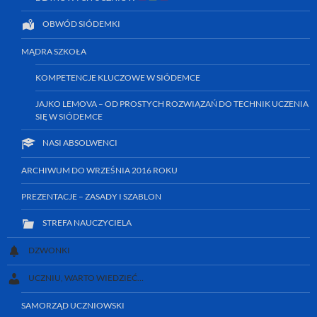
OBWÓD SIÓDEMKI
MĄDRA SZKOŁA
KOMPETENCJE KLUCZOWE W SIÓDEMCE
JAJKO LEMOVA – OD PROSTYCH ROZWIĄZAŃ DO TECHNIK UCZENIA
SIĘ W SIÓDEMCE
NASI ABSOLWENCI
ARCHIWUM DO WRZEŚNIA 2016 ROKU
PREZENTACJE – ZASADY I SZABLON
STREFA NAUCZYCIELA
DZWONKI
UCZNIU, WARTO WIEDZIEĆ…
SAMORZĄD UCZNIOWSKI