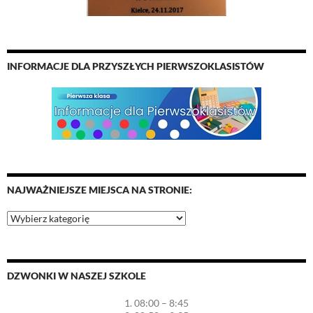
INFORMACJE DLA PRZYSZŁYCH PIERWSZOKLASISTÓW
NAJWAŻNIEJSZE MIEJSCA NA STRONIE:
Najważniejsze
miejsca
na
stronie:
DZWONKI W NASZEJ SZKOLE
1. 08:00 – 8:45