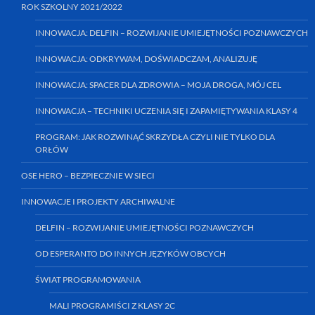
ROK SZKOLNY 2021/2022
INNOWACJA: DELFIN – ROZWIJANIE UMIEJĘTNOŚCI POZNAWCZYCH
INNOWACJA: ODKRYWAM, DOŚWIADCZAM, ANALIZUJĘ
INNOWACJA: SPACER DLA ZDROWIA – MOJA DROGA, MÓJ CEL
INNOWACJA – TECHNIKI UCZENIA SIĘ I ZAPAMIĘTYWANIA KLASY 4
PROGRAM: JAK ROZWINĄĆ SKRZYDŁA CZYLI NIE TYLKO DLA
ORŁÓW
OSE HERO – BEZPIECZNIE W SIECI
INNOWACJE I PROJEKTY ARCHIWALNE
DELFIN – ROZWIJANIE UMIEJĘTNOŚCI POZNAWCZYCH
OD ESPERANTO DO INNYCH JĘZYKÓW OBCYCH
ŚWIAT PROGRAMOWANIA
MALI PROGRAMIŚCI Z KLASY 2C