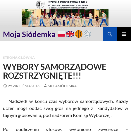
Przejdź
do
treści
Szukaj
Moja Siódemka
MENU
GŁÓWN
STRONA GŁÓWNA
WYBORY SAMORZĄDOWE
ROZSTRZYGNIĘTE!!!
29 WRZEŚNIA 2016
MOJA SIÓDEMKA
Nadszedł w końcu czas wyborów samorządowych. Każdy
uczeń mógł oddać swój głos na jednego z kandydatów w
tajnym głosowaniu, pod nadzorem Komisji Wyborczej.
Po podliczeniu głosów, wyłoniono zwycięzcę –