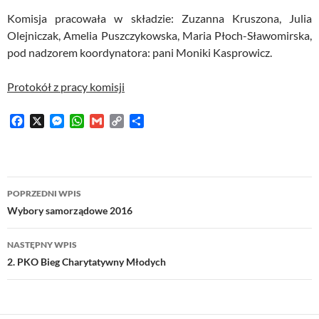
Komisja pracowała w składzie: Zuzanna Kruszona, Julia
Olejniczak, Amelia Puszczykowska, Maria Płoch-Sławomirska,
pod nadzorem koordynatora: pani Moniki Kasprowicz.
Protokół z pracy komisji
F
X
M
W
G
C
S
a
e
h
m
o
h
c
s
a
a
p
a
e
s
t
i
y
r
b
e
s
l
L
e
Nawigacja
o
n
A
i
POPRZEDNI WPIS
o
g
p
n
wpisu
Wybory samorządowe 2016
k
e
p
k
r
NASTĘPNY WPIS
2. PKO Bieg Charytatywny Młodych