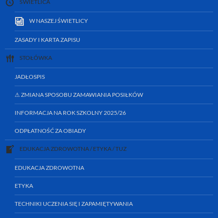
ŚWIETLICA
W NASZEJ ŚWIETLICY
ZASADY I KARTA ZAPISU
STOŁÓWKA
JADŁOSPIS
⚠ ZMIANA SPOSOBU ZAMAWIANIA POSIŁKÓW
INFORMACJA NA ROK SZKOLNY 2025/26
ODPŁATNOŚĆ ZA OBIADY
EDUKACJA ZDROWOTNA / ETYKA / TUZ
EDUKACJA ZDROWOTNA
ETYKA
TECHNIKI UCZENIA SIĘ I ZAPAMIĘTYWANIA