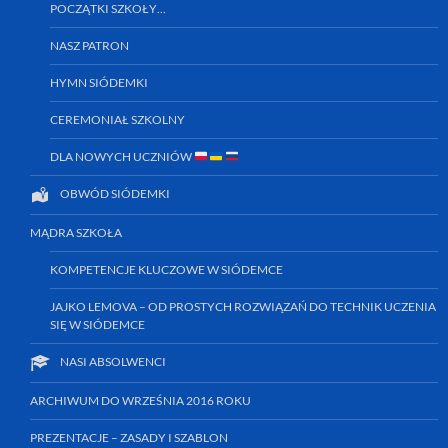
POCZĄTKI SZKOŁY…
NASZ PATRON
HYMN SIÓDEMKI
CEREMONIAŁ SZKOLNY
DLA NOWYCH UCZNIÓW
OBWÓD SIÓDEMKI
MĄDRA SZKOŁA
KOMPETENCJE KLUCZOWE W SIÓDEMCE
JAJKO LEMOVA – OD PROSTYCH ROZWIĄZAŃ DO TECHNIK UCZENIA
SIĘ W SIÓDEMCE
NASI ABSOLWENCI
ARCHIWUM DO WRZEŚNIA 2016 ROKU
PREZENTACJE – ZASADY I SZABLON