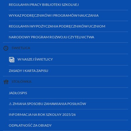
REGULAMIN PRACY BIBLIOTEKI SZKOLNEJ
WYKAZ PODRĘCZNIKÓW I PROGRAMÓW NAUCZANIA
REGULAMIN WYPOŻYCZANIA PODRĘCZNIKÓW UCZNIOM
NARODOWY PROGRAM ROZWOJU CZYTELNICTWA
ŚWIETLICA
W NASZEJ ŚWIETLICY
ZASADY I KARTA ZAPISU
STOŁÓWKA
JADŁOSPIS
⚠ ZMIANA SPOSOBU ZAMAWIANIA POSIŁKÓW
INFORMACJA NA ROK SZKOLNY 2025/26
ODPŁATNOŚĆ ZA OBIADY