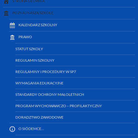
STRONA GŁÓWNA
POZNAJ NASZĄ SZKOŁĘ
KALENDARZ SZKOLNY
PRAWO
STATUT SZKOŁY
REGULAMIN SZKOLNY
REGULAMINY I PROCEDURY W SP7
WYMAGANIA EDUKACYJNE
STANDARDY OCHRONY MAŁOLETNICH
PROGRAM WYCHOWAWCZO – PROFILAKTYCZNY
DORADZTWO ZAWODOWE
O SIÓDEMCE…