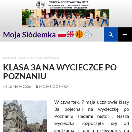
Przejdź
do
treści
Szukaj
Moja Siódemka
MENU
GŁÓWN
MOJA KLASA
,
STRONA GŁÓWNA
KLASA 3A NA WYCIECZCE PO
POZNANIU
10 MAJA 2026
MOJA SIÓDEMKA
W czwartek, 7 maja uczniowie klasy
3a pojechali na wycieczkę po
Poznaniu śladami historii. Nasza
wycieczka rozpoczęła się od
spotkania z panią przewodnik na