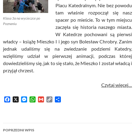
Placu Katedralnym. Nie bez powodu
tam właśnie rozpoczął się nasz
Klasa 3a na wycieczce po
spacer po mieście. To w tym miejscu
Poznaniu
zaczęła się historia naszego miasta.
W Katedrze pochowani są pierwsi
władcy – książę Mieszko I i jego syn Bolesław Chrobry. Zanim
jednak udaliśmy się na zwiedzanie podziemi Katedry,
wzięliśmy udział w pierwszej animacji, podczas której
dowiedzieliśmy się, jak to się stało, że Mieszko I został władcą i
przyjął chrzest.
Czytaj więcej…
F
X
M
W
G
C
S
a
e
h
m
o
h
c
s
a
a
p
a
e
s
t
i
y
r
b
e
s
l
L
e
Nawigacja
o
n
A
i
POPRZEDNI WPIS