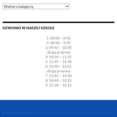
Najważniejsze
miejsca
na
stronie:
DZWONKI W NASZEJ SZKOLE
1. 08:00 – 8:45
2. 08:50 – 9:35
3. 09:45 – 10:30
długa przerwa
4. 10:50 – 11:35
5. 11:45 – 12:30
6. 12:40 – 13:25
długa przerwa
7. 13:45 – 14:30
8. 14:40 – 15:25
9. 15:30 – 16:15