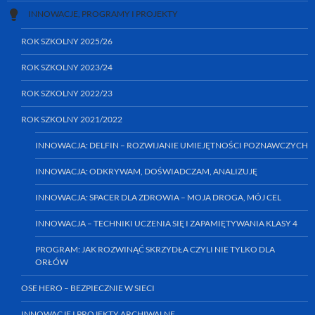
INNOWACJE, PROGRAMY I PROJEKTY
ROK SZKOLNY 2025/26
ROK SZKOLNY 2023/24
ROK SZKOLNY 2022/23
ROK SZKOLNY 2021/2022
INNOWACJA: DELFIN – ROZWIJANIE UMIEJĘTNOŚCI POZNAWCZYCH
INNOWACJA: ODKRYWAM, DOŚWIADCZAM, ANALIZUJĘ
INNOWACJA: SPACER DLA ZDROWIA – MOJA DROGA, MÓJ CEL
INNOWACJA – TECHNIKI UCZENIA SIĘ I ZAPAMIĘTYWANIA KLASY 4
PROGRAM: JAK ROZWINĄĆ SKRZYDŁA CZYLI NIE TYLKO DLA
ORŁÓW
OSE HERO – BEZPIECZNIE W SIECI
INNOWACJE I PROJEKTY ARCHIWALNE