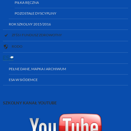
PIŁKA RĘCZNA
POZOSTAŁE DYSCYPLINY
ROK SZKOLNY 2015/2016
ZFŚS I FUNDUSZ ZDROWOTNY
RODO
PEŁNE DANE, MAPKA I ARCHIWUM
ESA W SIÓDEMCE
SZKOLNY KANAŁ YOUTUBE