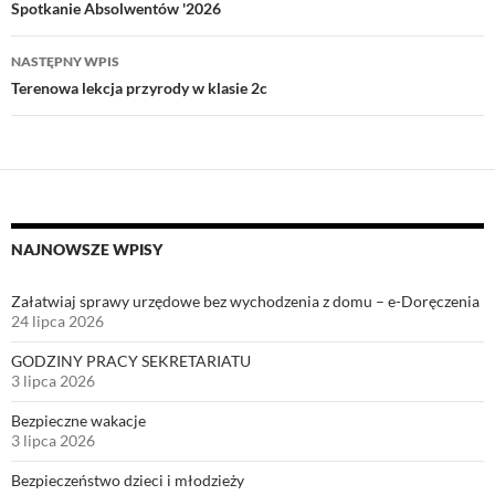
o
g
p
n
wpisu
Spotkanie Absolwentów '2026
k
e
p
k
r
NASTĘPNY WPIS
Terenowa lekcja przyrody w klasie 2c
NAJNOWSZE WPISY
Załatwiaj sprawy urzędowe bez wychodzenia z domu – e-Doręczenia
24 lipca 2026
GODZINY PRACY SEKRETARIATU
3 lipca 2026
Bezpieczne wakacje
3 lipca 2026
Bezpieczeństwo dzieci i młodzieży