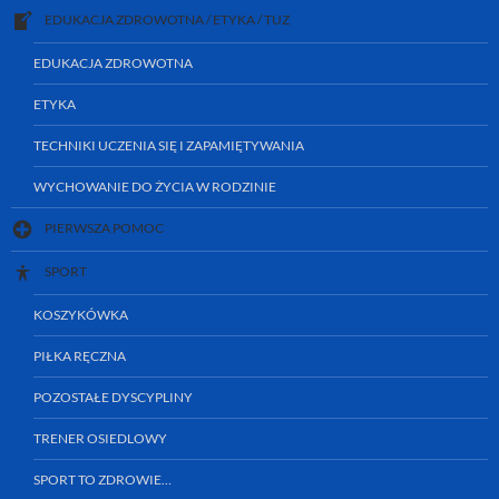
EDUKACJA ZDROWOTNA / ETYKA / TUZ
EDUKACJA ZDROWOTNA
ETYKA
TECHNIKI UCZENIA SIĘ I ZAPAMIĘTYWANIA
WYCHOWANIE DO ŻYCIA W RODZINIE
PIERWSZA POMOC
SPORT
KOSZYKÓWKA
PIŁKA RĘCZNA
POZOSTAŁE DYSCYPLINY
TRENER OSIEDLOWY
SPORT TO ZDROWIE…