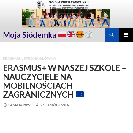
Przejdź
do
treści
Szukaj
Moja Siódemka
MENU
GŁÓWN
ERASMUS+
,
STRONA GŁÓWNA
ERASMUS+ W NASZEJ SZKOLE –
NAUCZYCIELE NA
MOBILNOŚCIACH
ZAGRANICZNYCH
14 MAJA 2026
MOJA SIÓDEMKA