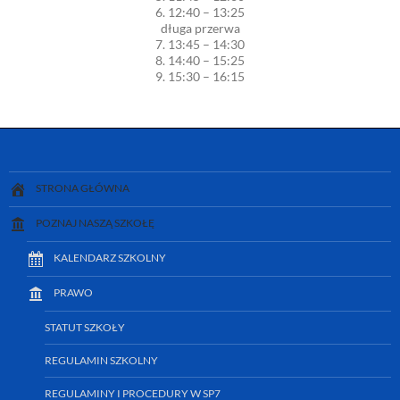
6. 12:40 – 13:25
długa przerwa
7. 13:45 – 14:30
8. 14:40 – 15:25
9. 15:30 – 16:15
STRONA GŁÓWNA
POZNAJ NASZĄ SZKOŁĘ
KALENDARZ SZKOLNY
PRAWO
STATUT SZKOŁY
REGULAMIN SZKOLNY
REGULAMINY I PROCEDURY W SP7