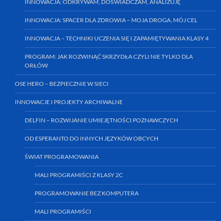
INNOWACJA: ODKRYWAM, DOŚWIADCZAM, ANALIZUJĘ
INNOWACJA: SPACER DLA ZDROWIA – MOJA DROGA, MÓJ CEL
INNOWACJA – TECHNIKI UCZENIA SIĘ I ZAPAMIĘTYWANIA KLASY 4
PROGRAM: JAK ROZWINĄĆ SKRZYDŁA CZYLI NIE TYLKO DLA
ORŁÓW
OSE HERO – BEZPIECZNIE W SIECI
INNOWACJE I PROJEKTY ARCHIWALNE
DELFIN – ROZWIJANIE UMIEJĘTNOŚCI POZNAWCZYCH
OD ESPERANTO DO INNYCH JĘZYKÓW OBCYCH
ŚWIAT PROGRAMOWANIA
MALI PROGRAMIŚCI Z KLASY 2C
PROGRAMOWANIE BEZ KOMPUTERA
MALI PROGRAMIŚCI