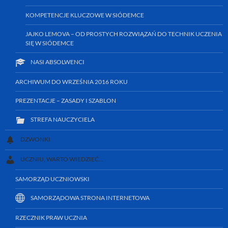
KOMPETENCJE KLUCZOWE W SIÓDEMCE
JAJKO LEMOVA – OD PROSTYCH ROZWIĄZAŃ DO TECHNIK UCZENIA
SIĘ W SIÓDEMCE
NASI ABSOLWENCI
ARCHIWUM DO WRZEŚNIA 2016 ROKU
PREZENTACJE – ZASADY I SZABLON
STREFA NAUCZYCIELA
DZWONKI
UCZNIU, WARTO WIEDZIEĆ…
SAMORZĄD UCZNIOWSKI
SAMORZĄDOWA STRONA INTERNETOWA
RZECZNIK PRAW UCZNIA