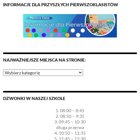
INFORMACJE DLA PRZYSZŁYCH PIERWSZOKLASISTÓW
NAJWAŻNIEJSZE MIEJSCA NA STRONIE:
Najważniejsze
miejsca
na
stronie:
DZWONKI W NASZEJ SZKOLE
1. 08:00 – 8:45
2. 08:50 – 9:35
3. 09:45 – 10:30
długa przerwa
4. 10:50 – 11:35
5. 11:45 – 12:30