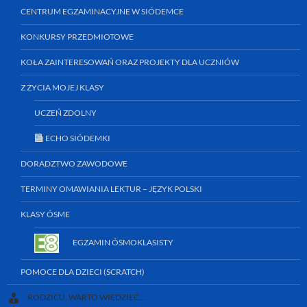
CENTRUM EGZAMINACYJNE W SIÓDEMCE
KONKURSY PRZEDMIOTOWE
KOŁA ZAINTERESOWAŃ ORAZ PROJEKTY DLA UCZNIÓW
Z ŻYCIA MOJEJ KLASY
UCZEŃ ZDOLNY
ECHO SIÓDEMKI
DORADZTWO ZAWODOWE
TERMINY OMAWIANIA LEKTUR – JĘZYK POLSKI
KLASY ÓSME
EGZAMIN ÓSMOKLASISTY
POMOCE DLA DZIECI (SCRATCH)
RODZICU, WARTO WIEDZIEĆ…