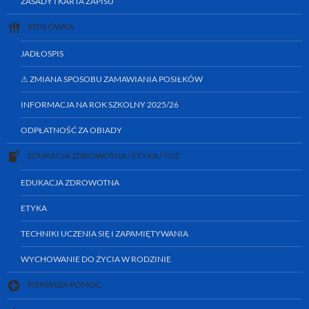
ZASADY I KARTA ZAPISU
STOŁÓWKA
JADŁOSPIS
⚠ ZMIANA SPOSOBU ZAMAWIANIA POSIŁKÓW
INFORMACJA NA ROK SZKOLNY 2025/26
ODPŁATNOŚĆ ZA OBIADY
EDUKACJA ZDROWOTNA / ETYKA / TUZ
EDUKACJA ZDROWOTNA
ETYKA
TECHNIKI UCZENIA SIĘ I ZAPAMIĘTYWANIA
WYCHOWANIE DO ŻYCIA W RODZINIE
PIERWSZA POMOC